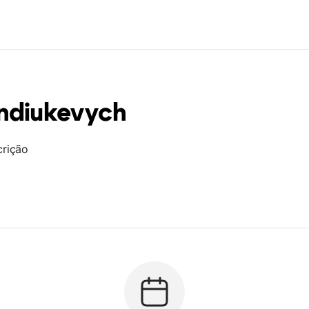
indiukevych
crição