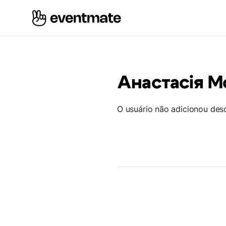
Анастасія М
O usuário não adicionou des