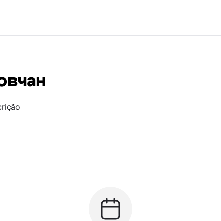
овчан
crição