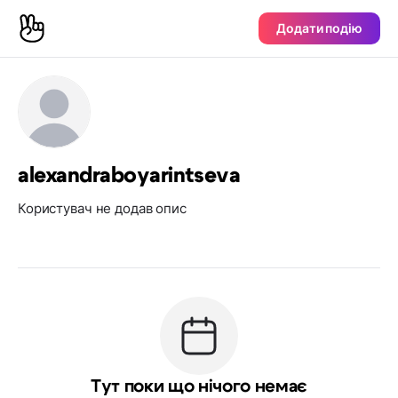
Додати подію
alexandraboyarintseva
Користувач не додав опис
Тут поки що нічого немає