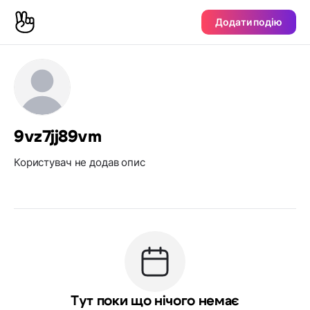
Додати подію
9vz7jj89vm
Користувач не додав опис
Тут поки що нічого немає