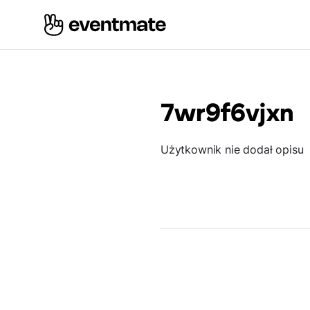
7wr9f6vjxn
Użytkownik nie dodał opisu