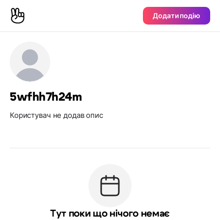
Додати подію
5wfhh7h24m
Користувач не додав опис
Тут поки що нічого немає