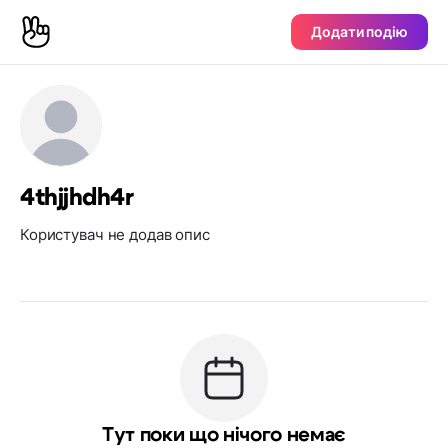
Додати подію
4thjjhdh4r
Користувач не додав опис
Тут поки що нічого немає