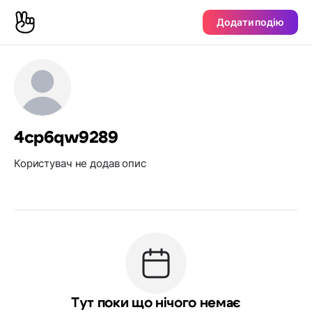
Додати подію
4cp6qw9289
Користувач не додав опис
Тут поки що нічого немає