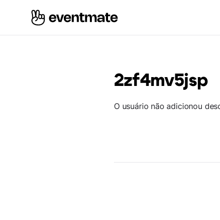
2zf4mv5jsp
O usuário não adicionou des