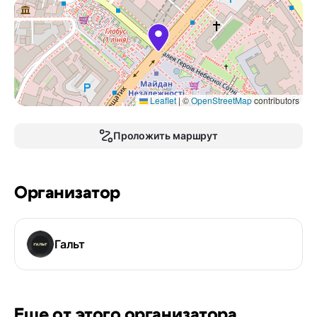
Leaflet
|
©
OpenStreetMap
contributors
Проложить маршрут
Организатор
Гальт
Еще от этого организатора