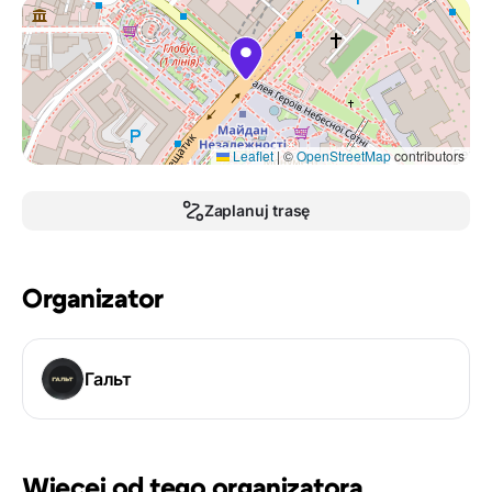
Leaflet
|
©
OpenStreetMap
contributors
Zaplanuj trasę
Organizator
Гальт
Więcej od tego organizatora