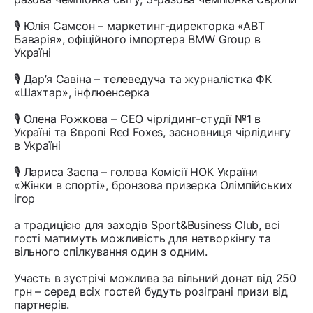
🎙 Юлія Самсон – маркетинг-директорка «АВТ
Баварія», офіційного імпортера BMW Group в
Україні
🎙 Дар’я Савіна – телеведуча та журналістка ФК
«Шахтар», інфлюенсерка
🎙 Олена Рожкова – CEO чірлідинг-студії №1 в
Україні та Європі Red Foxes, засновниця чірлідингу
в Україні
🎙 Лариса Заспа – голова Комісії НОК України
«Жінки в спорті», бронзова призерка Олімпійських
ігор
а традицією для заходів Sport&Business Club, всі
гості матимуть можливість для нетворкінгу та
вільного спілкування один з одним.
Участь в зустрічі можлива за вільний донат від 250
грн – серед всіх гостей будуть розіграні призи від
партнерів.