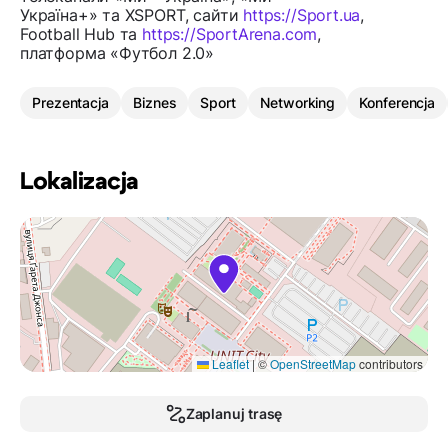
Україна+» та XSPORT, сайти
https://Sport.ua
,
Football Hub та
https://SportArena.com
,
платформа «Футбол 2.0»
Prezentacja
Biznes
Sport
Networking
Konferencja
Lokalizacja
Leaflet
|
©
OpenStreetMap
contributors
Zaplanuj trasę