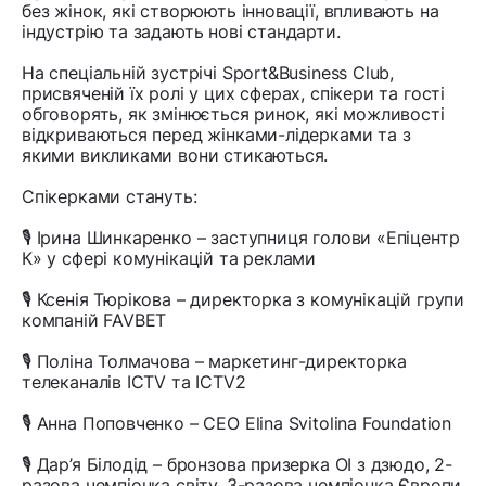
без жінок, які створюють інновації, впливають на
індустрію та задають нові стандарти.
На спеціальній зустрічі Sport&Business Club,
присвяченій їх ролі у цих сферах, спікери та гості
обговорять, як змінюється ринок, які можливості
відкриваються перед жінками-лідерками та з
якими викликами вони стикаються.
Спікерками стануть:
🎙 Ірина Шинкаренко – заступниця голови «Епіцентр
К» у сфері комунікацій та реклами
🎙 Ксенія Тюрікова – директорка з комунікацій групи
компаній FAVBET
🎙 Поліна Толмачова – маркетинг-директорка
телеканалів ICTV та ICTV2
🎙 Анна Поповченко – CEO Elina Svitolina Foundation
🎙 Дар’я Білодід – бронзова призерка ОІ з дзюдо, 2-
разова чемпіонка світу, 3-разова чемпіонка Європи