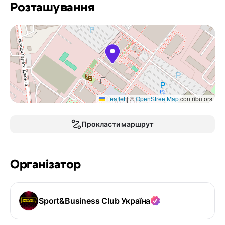
Розташування
Leaflet
|
©
OpenStreetMap
contributors
Прокласти маршрут
Організатор
Sport&Business Club Україна