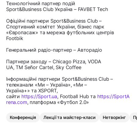
Технологічний партнер подій
Sport&Business Club Україна – FAVBET Tech
Офіційні партнери Sport&Business Club –
Спортивний комітет України, бізнес парк
«Європасаж» та мережа футбольних центрів
Footbik
Генеральний радіо-партнер – Авторадіо
Партнери заходу – Chicago Pizza, VODA
UA, ТМ Señor Cartel, Sky Coffee
Інформаційні партнери Sport&Business Club –
телеканали «Ми – Україна», «Ми –
Україна+» та XSPORT,
сайти
https://Sport.ua
, Football Hub та
https://SportA
rena.com
, платформа «Футбол 2.0»
Конференція
Лекції та майстер-класи
Нетворкінг
П