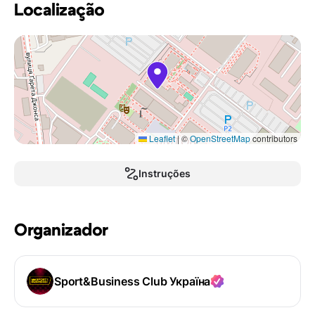
Localização
Leaflet
|
©
OpenStreetMap
contributors
Instruções
Organizador
Sport&Business Club Україна