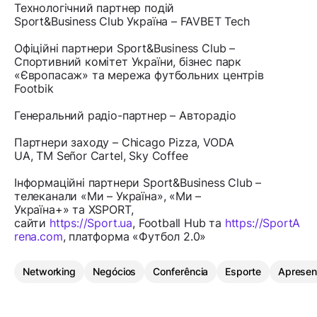
Технологічний партнер подій
Sport&Business Club Україна – FAVBET Tech
Офіційні партнери Sport&Business Club –
Спортивний комітет України, бізнес парк
«Європасаж» та мережа футбольних центрів
Footbik
Генеральний радіо-партнер – Авторадіо
Партнери заходу – Chicago Pizza, VODA
UA, ТМ Señor Cartel, Sky Coffee
Інформаційні партнери Sport&Business Club –
телеканали «Ми – Україна», «Ми –
Україна+» та XSPORT,
сайти
https://Sport.ua
, Football Hub та
https://SportA
rena.com
, платформа «Футбол 2.0»
Networking
Negócios
Conferência
Esporte
Apresen