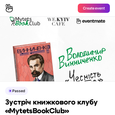
Create event
Passed
Зустріч книжкового клубу
«MytetsBookClub»