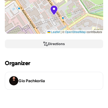
Leaflet
|
©
OpenStreetMap
contributors
Directions
Organizer
Gio Pachkoriia