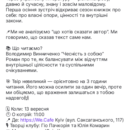
давню й сучасну, знану і зовсім маловідому.
Перша осіння зустріч відкриває сезон книжок про
себе: про власні опори, цінності та внутрішні
закони.
📌Ми не аналізуємо "що хотів сказати автор". Ми
говоримо, що сказав текст саме нам.
📚 Що читаємо?
Володимир Винниченко “Чесність з собою”
Роман про те, як балансувати між відчуттям
внутрішньої цілісности та суспільними
очікуваннями.
🎯 Твір невеликий — орієнтовно на 3 години
читання. Його можна осилити за один вечір, проте
ми обіцяємо, що враження залишаться з тобою
надовго🙌
🗓 Коли: 13 вересня
🕚 О котрій: 11:00
📍 Де:
https://We.Cafe
Kyiv (вул. Саксаганського, 117)
🎙 Творці клубу: Гіо Пачкорія та Юлія Комарин