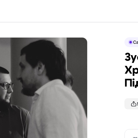
Ca
Зу
Хр
Пі