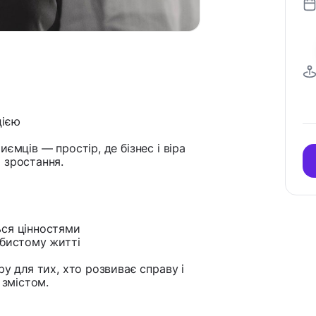
цією
ємців — простір, де бізнес і віра
 зростання.
ься цінностями
обистому житті
у для тих, хто розвиває справу і
 змістом.