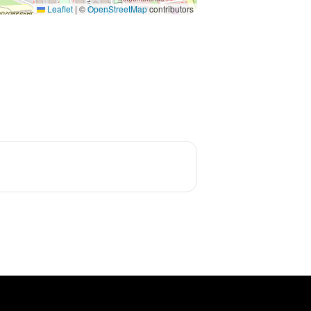
Leaflet
|
©
OpenStreetMap
contributors