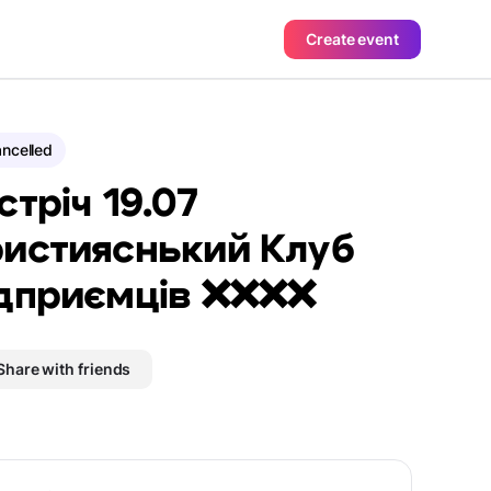
Create event
ncelled
стріч 19.07
истияснький Клуб
дприємців ❌❌❌❌
Share with friends