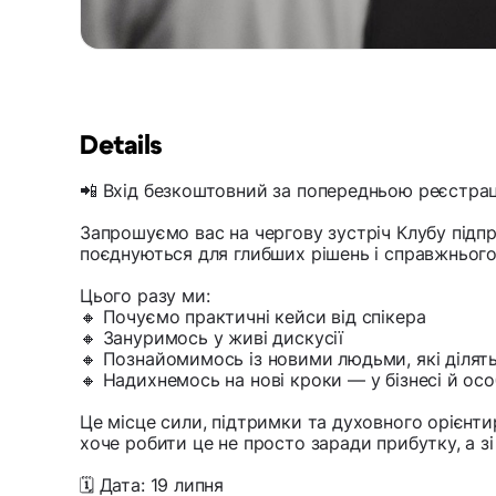
Details
📲 Вхід безкоштовний за попередньою реєстра
Запрошуємо вас на чергову зустріч Клубу підпри
поєднуються для глибших рішень і справжнього
Цього разу ми:
🔸 Почуємо практичні кейси від спікера
🔸 Зануримось у живі дискусії
🔸 Познайомимось із новими людьми, які ділят
🔸 Надихнемось на нові кроки — у бізнесі й ос
Це місце сили, підтримки та духовного орієнтир
хоче робити це не просто заради прибутку, а зі
🗓 Дата: 19 липня