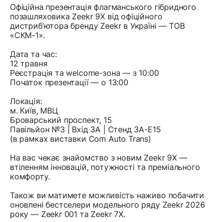
Офіційна презентація флагманського гібридного
позашляховика Zeekr 9X від офіційного
дистриб’ютора бренду Zeekr в Україні — ТОВ
«СКМ-1».
Дата та час:
12 травня
Реєстрація та welcome-зона — з 10:00
Початок презентації — о 13:00
Локація:
м. Київ, МВЦ
Броварський проспект, 15
Павільйон №3 | Вхід 3А | Стенд 3А-Е15
(в рамках виставки Com Auto Trans)
На вас чекає знайомство з новим Zeekr 9X —
втіленням інновацій, потужності та преміального
комфорту.
Також ви матимете можливість наживо побачити
оновлені бестселери модельного ряду Zeekr 2026
року — Zeekr 001 та Zeekr 7X.