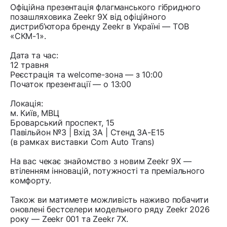
Офіційна презентація флагманського гібридного
позашляховика Zeekr 9X від офіційного
дистриб’ютора бренду Zeekr в Україні — ТОВ
«СКМ-1».
Дата та час:
12 травня
Реєстрація та welcome-зона — з 10:00
Початок презентації — о 13:00
Локація:
м. Київ, МВЦ
Броварський проспект, 15
Павільйон №3 | Вхід 3А | Стенд 3А-Е15
(в рамках виставки Com Auto Trans)
На вас чекає знайомство з новим Zeekr 9X —
втіленням інновацій, потужності та преміального
комфорту.
Також ви матимете можливість наживо побачити
оновлені бестселери модельного ряду Zeekr 2026
року — Zeekr 001 та Zeekr 7X.