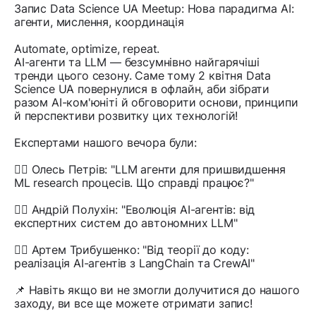
Запис Data Science UA Meetup: Нова парадигма AI:
агенти, мислення, координація
Automate, optimize, repeat.
АІ-агенти та LLM — безсумнівно найгарячіші
тренди цього сезону. Саме тому 2 квітня Data
Science UA повернулися в офлайн, аби зібрати
разом АІ-ком'юніті й обговорити основи, принципи
й перспективи розвитку цих технологій!
Експертами нашого вечора були:
👉🏻 Олесь Петрів: "LLM агенти для пришвидшення
ML research процесів. Що справді працює?"
👉🏻 Андрій Полухін: "Еволюція АІ-агентів: від
експертних систем до автономних LLM"
👉🏻 Артем Трибушенко: "Від теорії до коду:
реалізація АІ-агентів з LangChain та CrewAI"
📌 Навіть якщо ви не змогли долучитися до нашого
заходу, ви все ще можете отримати запис!