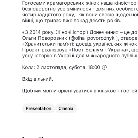
Голосами краматорських жінок наша кіноісторія
безповоротно усе змінилося – для них особисто 
чотирнадцятого року, і як вони своєю щоденн
війні, що триває вже понад десять років.
«З 2014 року. Жіночі історії Донеччини» – це 
Ольги Поворозник (@olha_povoroznyk ), створен
«Хранительки пам’яті: досвід українських жінок 
Проєкт реалізовує «Пост Беллум - Україна», щ
усну історію в Україні для міжнародного публіч
Коли: 2 листопада, субота, 18:00 🕕
Вхід вільний.
Щоб ми могли орієнтуватися в кількості гостей,
Presentation
Cinema