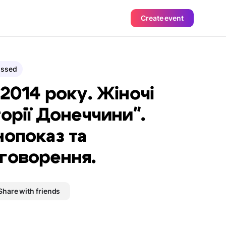
Create event
assed
 2014 року. Жіночі
торії Донеччини".
нопоказ та
говорення.
Share with friends