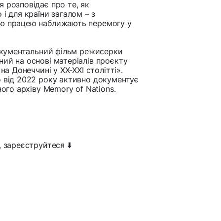
 розповідає про те, як
і для країни загалом – з
ою працею наближають перемогу у
документальний фільм режисерки
ий на основі матеріалів проєкту
на Донеччині у XX-XXІ столітті».
о від 2022 року активно документує
ного архіву Memory of Nations.
 зареєструйтеся ⬇️