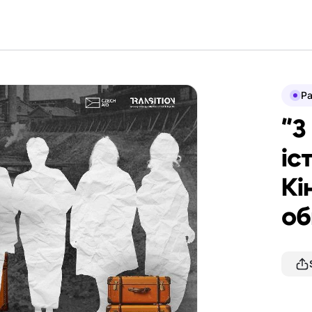
P
"З
іс
Кі
об