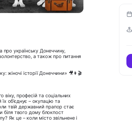
ва про українську Донеччину,
і волонтерство, а також про питання
у: жіночі історії Донеччини» 🎥👩🎬
го віку, професій та соціальних
й їх об’єднує – окупацію та
коли твій державний прапор стає
и біля твого дому блокпост
лу? Як це – коли місто звільнене і