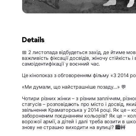
Details
📅 2 листопада відбудеться захід, де йтиме мо
важливість фіксації досвідів, жіночу стійкість 
самоідентифікації у воєнний час.
Це кінопоказ з обговоренням фільму «З 2014 рок
«Ми думали, що найстрашніше позаду…» 💬
Чотири різних жінки – з різним запліччям, різно
статусів – розповідають про місто і досвід, яки
звільнення Краматорська у 2014 році. Як це – 
забороненим поєднанням кольорів? Як це – кол
ворожої армії, а дітей і далі треба возити в шко
знову не страшно виходити на вулиці? 🏙️🚧