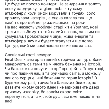
Це буде не просто концерт. Це занурення в золоту
епоху хард-року та glam metal - ту саму
атмосферу, коли рифи вібрували в грудях, соло
пронизували наскрізь, а сцена палала так, що
пам’ять про цей вечір залишалася на роки.
На вас чекають улюблені старі хіти Youthex, нові
треки з альбому та той самий вогонь, за яким ви
сумували. Громогласний звук, жива енергія та
атмосфера, яку ви будете згадувати ще довго.
Це тур, який ми самі чекали не менше за вас.
Спеціальні гості вечора:
Final Deal - альтернативний сторі-метал гурт. Вони
мандрують світами та міняють бажання на історії.
Чи бажаєте ви почути історії про фей та їх пустощі,
чи про падіння націй та руйнацію світів, а може...у
вашого серця є інші бажання та гарна історія? В
будь-якому разі, тримайте близьких ближче, не
давайте нікому свого імені і не відкривайте двері
кривому чоловіку, бо зовсім скоро світи
перетнуться, а там, любі душі, всі вже чекають на
вас!