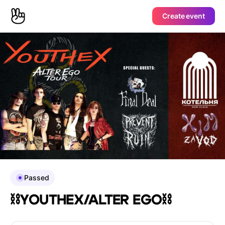
Create event
Passed
⛓️YOUTHEX/ALTER EGO⛓️