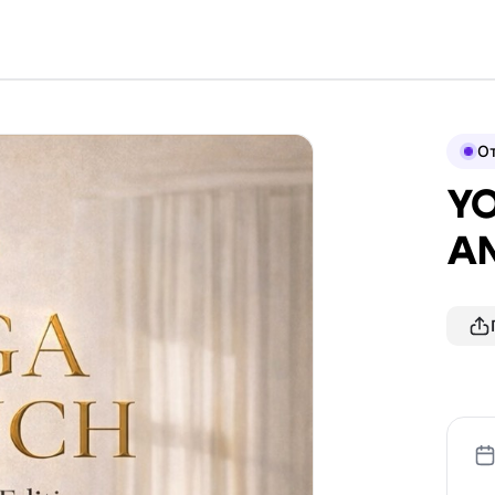
О
YO
AN