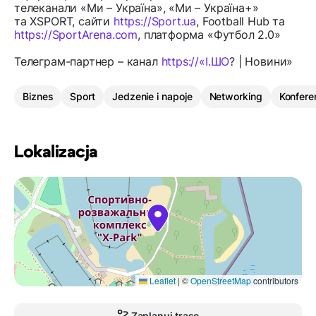
телеканали «Ми – Україна», «Ми – Україна+»
та XSPORT, сайти
https://Sport.ua
, Football Hub та
https://SportArena.com
, платформа «Футбол 2.0»
Телеграм-партнер – канал
https://«І.ШО
? | Новини»
Biznes
Sport
Jedzenie i napoje
Networking
Konfere
Lokalizacja
Leaflet
|
©
OpenStreetMap
contributors
Zaplanuj trasę