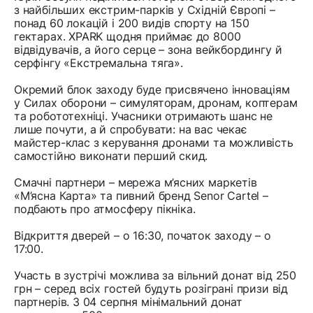
з найбільших екстрим-парків у Східній Європі –
понад 60 локацій і 200 видів спорту на 150
гектарах. XPARK щодня приймає до 8000
відвідувачів, а його серце – зона вейкбордингу й
серфінгу «Екстремальна тяга».
Окремий блок заходу буде присвячено інноваціям
у Силах оборони – симуляторам, дронам, коптерам
та робототехніці. Учасники отримають шанс не
лише почути, а й спробувати: на вас чекає
майстер-клас з керування дронами та можливість
самостійно виконати перший скид.
Смачні партнери – мережа м’ясних маркетів
«М’ясна Карта» та пивний бренд Senor Cartel –
подбають про атмосферу пікніка.
Відкриття дверей – о 16:30, початок заходу – о
17:00.
Участь в зустрічі можлива за вільний донат від 250
грн – серед всіх гостей будуть розіграні призи від
партнерів. З 04 серпня мінімальний донат