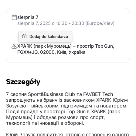
sierpnia 7
sierpnia 7, 2025 o 16:30 - 20:30 (Europe/Kiev)
XPARK (парк Муромець) – простір Top Gun,
FGXX+JQ, 02000, Київ, Україна
Szczegóły
7 серпня Sport&Business Club та FAVBET Tech
запрошують на бранч із засновником XPARK Юрієм
Зозулею – військовим, підприємцем та новатором.
Подія пройде у просторі Top Gun в XPARK (парк
Муромець) і об’єднає розмови про спорт,
технології та інновації в обороні.
Юрій Зозуля поділиться історією створення одного