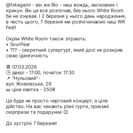
@fxkagami - він же Rio - наш вождь, засновник і
крикун. Він це все розпочав, без нього White Room
би не існував. І 2 березня у нього день народження,
в честь цього, 7 березня ми розпочинаємо наш WR
Fest!
Окрім White Room також зіграють:
• SourPear
• ??? - секретний супергурт, який досі не розкрив
свою ідентичність
📆 07.03.2026
🕒 двері - 17:00, початок 17:30
📌 "Нульовий"-
вул. Жовківська, 29
🎫 ціна квитка - 250₴
Це буде не просто черговий концерт, а ціле
дійство. На вас чекають різні гурти, приємні
сюрпризи та подарунки 😉
До зустрічі 7 березня!