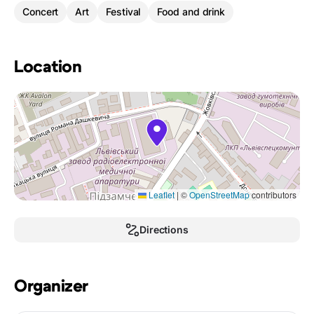
Concert
Art
Festival
Food and drink
Location
Leaflet
|
©
OpenStreetMap
contributors
Directions
Organizer