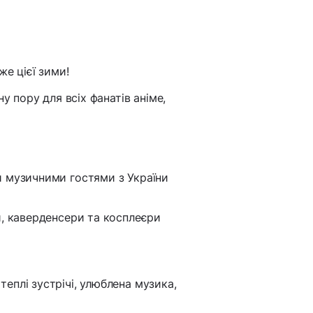
же цієї зими!
ну пору для всіх фанатів аніме,
и музичними гостями з України
и, каверденсери та косплеєри
еплі зустрічі, улюблена музика,