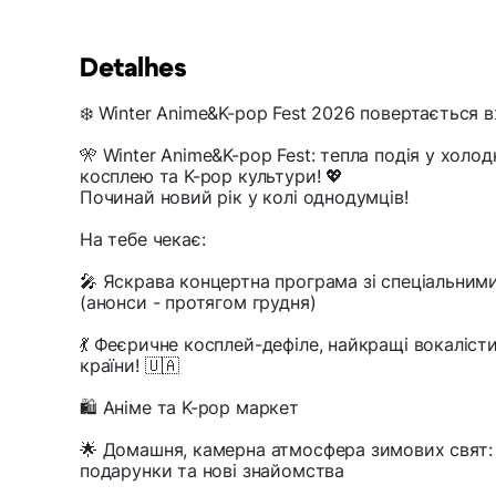
Detalhes
❄️ Winter Anime&K-pop Fest 2026 повертається в
🎌 Winter Anime&K-pop Fest: тепла подія у холод
косплею та K-pop культури! 💖
Починай новий рік у колі однодумців!
На тебе чекає:
🎤 Яскрава концертна програма зі спеціальним
(анонси - протягом грудня)
💃 Феєричне косплей-дефіле, найкращі вокаліст
країни! 🇺🇦
🛍 Аніме та K-pop маркет
🌟 Домашня, камерна атмосфера зимових свят: т
подарунки та нові знайомства