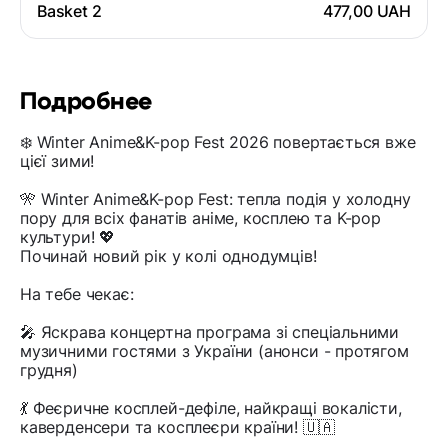
Basket 2
477,00 UAH
Подробнее
❄️ Winter Anime&K-pop Fest 2026 повертається вже
цієї зими!
🎌 Winter Anime&K-pop Fest: тепла подія у холодну
пору для всіх фанатів аніме, косплею та K-pop
культури! 💖
Починай новий рік у колі однодумців!
На тебе чекає:
🎤 Яскрава концертна програма зі спеціальними
музичними гостями з України (анонси - протягом
грудня)
💃 Феєричне косплей-дефіле, найкращі вокалісти,
каверденсери та косплеєри країни! 🇺🇦