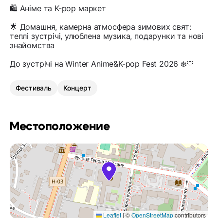
🛍 Аніме та K-pop маркет
🌟 Домашня, камерна атмосфера зимових свят:
теплі зустрічі, улюблена музика, подарунки та нові
знайомства
До зустрічі на Winter Anime&K-pop Fest 2026 ❄️💙
Фестиваль
Концерт
Местоположение
Leaflet
|
©
OpenStreetMap
contributors