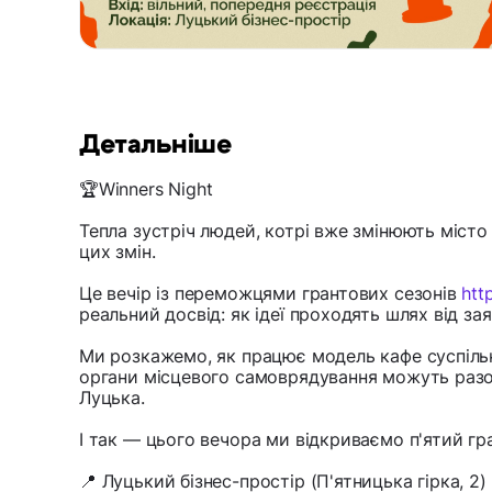
Детальніше
🏆Winners Night
Тепла зустріч людей, котрі вже змінюють місто
цих змін.
Це вечір із переможцями грантових сезонів
htt
реальний досвід: як ідеї проходять шлях від за
Ми розкажемо, як працює модель кафе суспільно
органи місцевого самоврядування можуть разо
Луцька.
І так — цього вечора ми відкриваємо п'ятий гр
📍 Луцький бізнес-простір (П'ятницька гірка, 2)