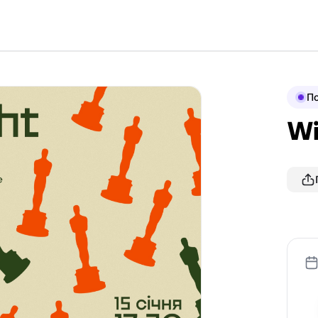
По
Wi