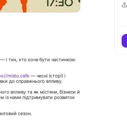
 — і тих, хто хоче бути частинкою
ps://misto.cafe
— чесні історії і
явки до справжнього впливу.
го впливу та як містяни, бізнеси й
м із нами підтримувати розвиток
антовий сезон.