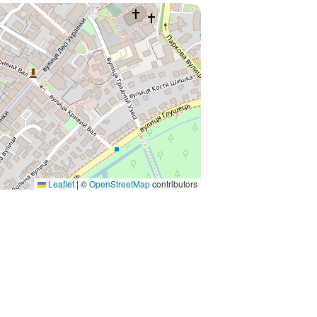
Leaflet
|
©
OpenStreetMap
contributors