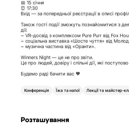
📅 15 січня
⏰ 17:30
Вхід — за попередньої реєстрації в описі профі
Також гості події зможуть познайомитися з 
дії:
~ VR-досвід з комплексом Pure Purr від Fox Hou
~ соціальна виставка «Шосте чуття» від Молод
~ музична частина від «Оранти».
Winners Night — це не про звіти.
Це про людей, довіру і спільні дії, які поступо
Будемо раді бачити вас 🧡
Конференція
Їжа та напої
Лекції та майстер-кл
Розташування