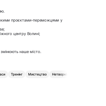
лю.
деякими проєктами-переможцями у
se;
іжного центру Волині;
во змінюють наше місто.
аси
Тренінг
Мистецтво
Нетворкінг
Презентація
Бі