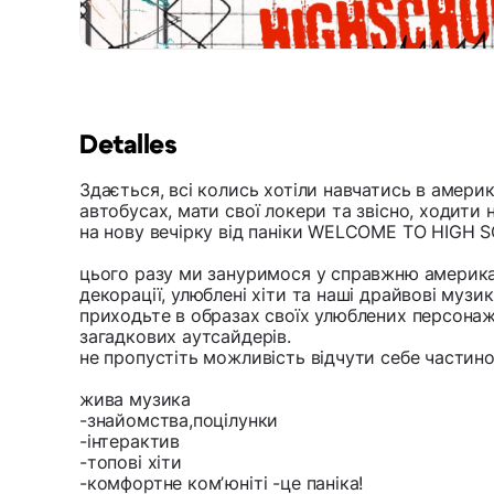
Detalles
Здається, всі колись хотіли навчатись в америк
автобусах, мати свої локери та звісно, ходити
на нову вечірку від паніки WELCOME TO HIGH 
цього разу ми зануримося у справжню америка
декорації, улюблені хіти та наші драйвові музик
приходьте в образах своїх улюблених персонаж
загадкових аутсайдерів.
не пропустіть можливість відчути себе частин
жива музика
-знайомства,поцілунки
-інтерактив
-топові хіти
-комфортне комʼюніті -це паніка!