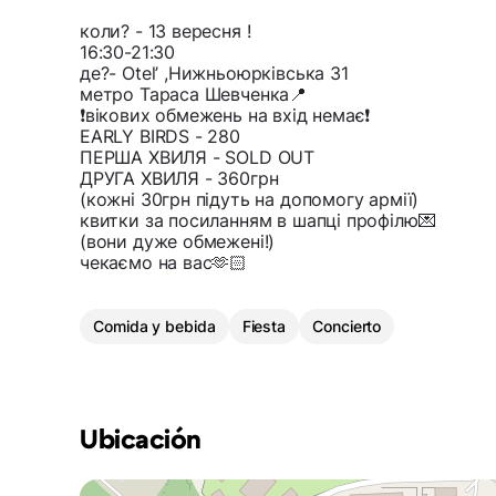
коли? - 13 вересня !
16:30-21:30
де?- Otel’ ,Нижньоюрківська 31
метро Тараса Шевченка📍
❗️вікових обмежень на вхід немає❗️
EARLY BIRDS - 280
ПЕРША ХВИЛЯ - SOLD OUT
ДРУГА ХВИЛЯ - 360грн
(кожні 30грн підуть на допомогу армії)
квитки за посиланням в шапці профілю💌
(вони дуже обмежені!)
чекаємо на вас🫶🏻
Comida y bebida
Fiesta
Concierto
Ubicación