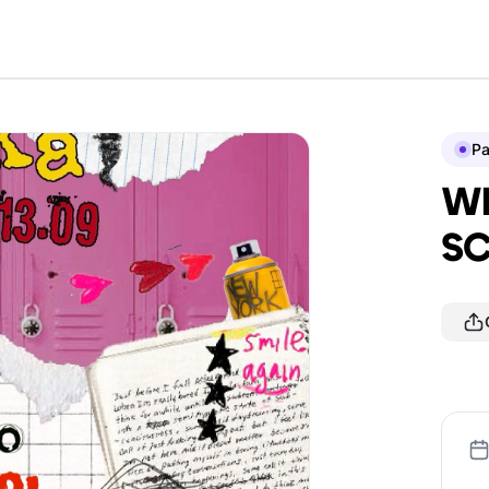
P
W
SC