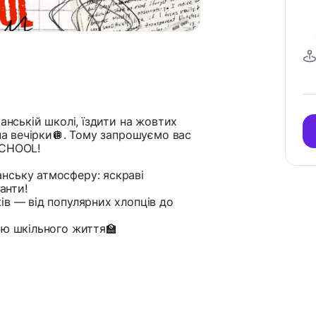
анській школі, їздити на жовтих
 на вечірки🪩. Тому запрошуємо вас
SCHOOL!
нську атмосферу: яскраві
анти!
ів — від популярних хлопців до
ою шкільного життя🏫