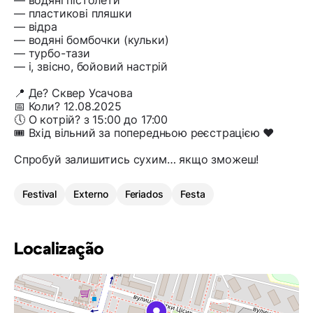
— водяні пістолети
— пластикові пляшки
— відра
— водяні бомбочки (кульки)
— турбо-тази
— і, звісно, бойовий настрій
📍 Де? Сквер Усачова
📅 Коли? 12.08.2025
🕔 О котрій? з 15:00 до 17:00
🎟 Вхід вільний за попередньою реєстрацією ❤️
Спробуй залишитись сухим… якщо зможеш!
Festival
Externo
Feriados
Festa
Localização