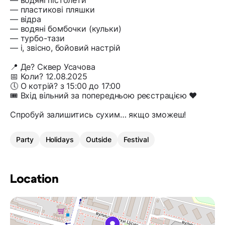
— водяні пістолети
— пластикові пляшки
— відра
— водяні бомбочки (кульки)
— турбо-тази
— і, звісно, бойовий настрій
📍 Де? Сквер Усачова
📅 Коли? 12.08.2025
🕔 О котрій? з 15:00 до 17:00
🎟 Вхід вільний за попередньою реєстрацією ❤️
Спробуй залишитись сухим… якщо зможеш!
Party
Holidays
Outside
Festival
Location