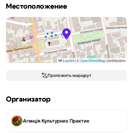
Местоположение
Leaflet
|
©
OpenStreetMap
contributors
Проложить маршрут
Организатор
Агенція Культурних Практик