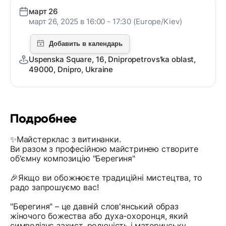
март 26
март 26, 2025 в 16:00 - 17:30 (Europe/Kiev)
Uspenska Square, 16, Dnipropetrovs'ka oblast,
49000, Dnipro, Ukraine
Подробнее
✨️Майстерклас з витинанки.
Ви разом з професійною майстринею створите
об'ємну композицію "Берегиня"
🎉Якщо ви обожнюєте традиційні мистецтва, то
радо запрошуємо вас!
"Берегиня" – це давній слов'янський образ
жіночого божества або духа-охоронця, який
символізує захист, родючість і материнську