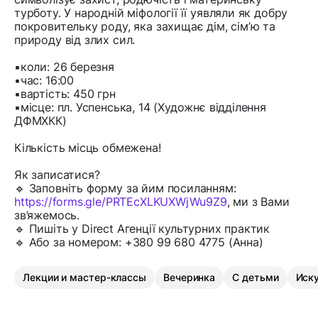
турботу. У народній міфології її уявляли як добру
покровительку роду, яка захищає дім, сім’ю та
природу від злих сил.
▪️коли: 26 березня
▪️час: 16:00
▪️вартість: 450 грн
▪️місце: пл. Успенська, 14 (Художнє відділення
ДФМХКК)
Кількість місць обмежена!
Як записатися?
🔹 Заповніть форму за йим посиланням:
https://forms.gle/PRTEcXLKUXWjWu9Z9
, ми з Вами
зв’яжемось.
🔹 Пишіть у Direct Агенції культурних практик
🔹 Або за номером: +380 99 680 4775 (Анна)
Лекции и мастер-классы
Вечеринка
С детьми
Иск