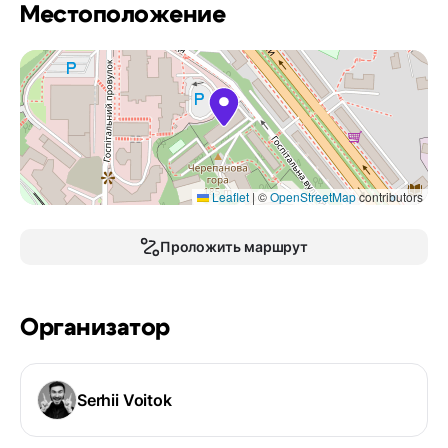
Местоположение
Leaflet
|
©
OpenStreetMap
contributors
Проложить маршрут
Организатор
Serhii Voitok