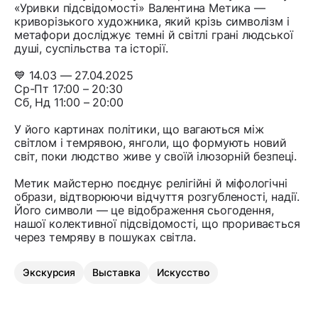
«Уривки підсвідомості» Валентина Метика —
криворізького художника, який крізь символізм і
метафори досліджує темні й світлі грані людської
душі, суспільства та історії.
💙 14.03 — 27.04.2025
Ср-Пт 17:00 – 20:30
Сб, Нд 11:00 – 20:00
У його картинах політики, що вагаються між
світлом і темрявою, янголи, що формують новий
світ, поки людство живе у своїй ілюзорній безпеці.
Метик майстерно поєднує релігійні й міфологічні
образи, відтворюючи відчуття розгубленості, надії.
Його символи — це відображення сьогодення,
нашої колективної підсвідомості, що проривається
через темряву в пошуках світла.
Экскурсия
Выставка
Искусство