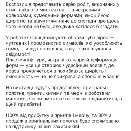
Експозиція представить серію робіт, виконаних у
стилі наївного мистецтва — з яскравими
кольорами, кумедними формами, емоційною
щирістю та відчуттям, наче це спогади про щось,
чого ніколи не було, але дуже хотілося б згадати.
У роботах Саші домінують образи губ і зірок —
чуттєвих і промовистих символів, які уособлюють і
гомін, і тишу; і прозріння, і внутрішні блукання
свідомості.
Пластичні фігури, яскраві кольори й деформація
форм — усе це створює чудасійний всесвіт, де
краса проявляється в похибках, а щирість і
емоційність — це не прикраса, а спосіб існування.
На виставці будуть представлені оригінальні
полотна, принти, килими та мерч із роботами
мисткині, які ви зможете не тільки роздивитися, а
ще й придбати!
❗️100% від прибутку з принтів і мерчу, та 30% з
продажів оригінальних полотен буде спрямовано
на підтримку наших захисників❗️