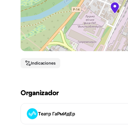
Indicaciones
Organizador
Театр ГаРмИдЕр