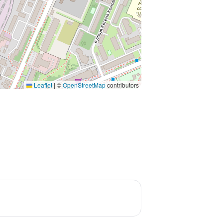
Leaflet
|
©
OpenStreetMap
contributors