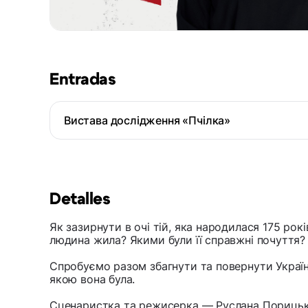
Entradas
Вистава дослідження «Пчілка»
Detalles
Як зазирнути в очі тій, яка народилася 175 рок
людина жила? Якими були її справжні почуття?
Спробуємо разом збагнути та повернути Україн
якою вона була.
Сценаристка та режисерка — Руслана Пориць