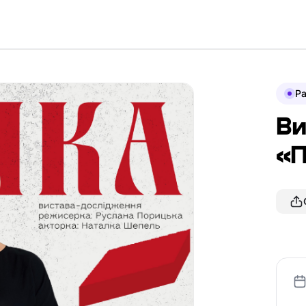
P
Ви
«П