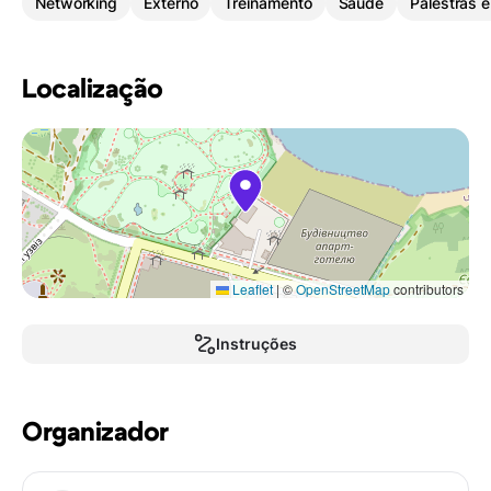
Networking
Externo
Treinamento
Saúde
Palestras 
Localização
Leaflet
|
©
OpenStreetMap
contributors
Instruções
Organizador