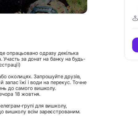
уде опрацьовано одразу декілька
. Участь за донат на банку на будь-
єстрації)
або околицях. Запрошуйте друзів,
 запас їжі і води на перекус. Точне
день до самого вишколу.
ечора 18 жовтня.
елеграм-групі для вишколу,
 до вишколу всім зареєстрованим.