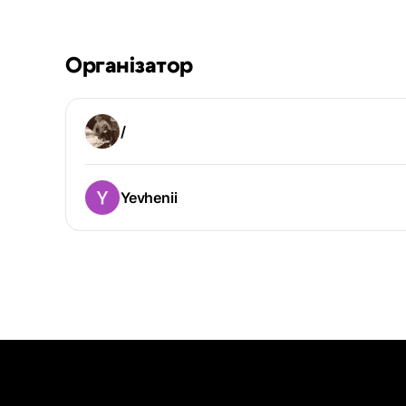
Організатор
/
Yevhenii