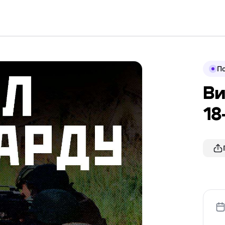
По
Ви
18