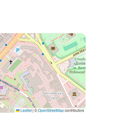
Leaflet
|
©
OpenStreetMap
contributors