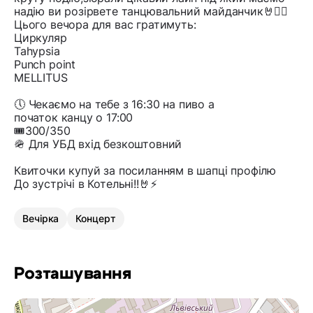
надію ви розірвете танцювальний майданчик🤘❤️‍🔥
Цього вечора для вас гратимуть:
Циркуляр
Tahypsia
Punch point
MELLITUS
🕔 Чекаємо на тебе з 16:30 на пиво а
початок канцу о 17:00
🎟300/350
🪖 Для УБД вхід безкоштовний
Квиточки купуй за посиланням в шапці профілю
До зустрічі в Котельні!!🤘⚡️
Вечірка
Концерт
Розташування