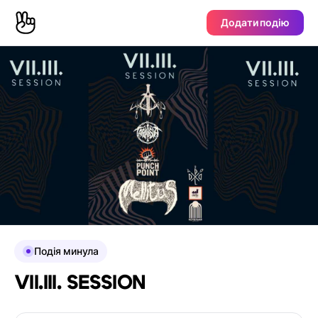
Додати подію
Подія минула
VII.III. SESSION