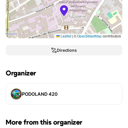
Leaflet
|
©
OpenStreetMap
contributors
Directions
Organizer
PODOLAND 420
More from this organizer