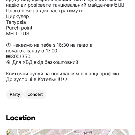
надію ви розірвете танцювальний майданчик🤘❤️‍🔥
Цього вечора для вас гратимуть:
Циркуляр
Tahypsia
Punch point
MELLITUS
🕔 Чекаємо на тебе з 16:30 на пиво а
початок канцу о 17:00
🎟300/350
🪖 Для УБД вхід безкоштовний
Квиточки купуй за посиланням в шапці профілю
До зустрічі в Котельні!!🤘⚡️
Party
Concert
Location