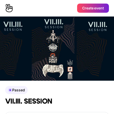
Create event
Passed
VII.III. SESSION