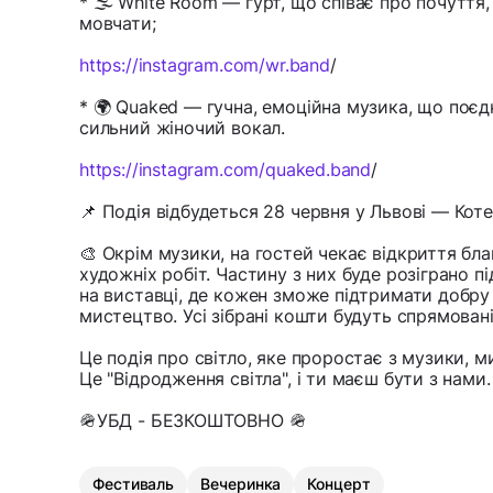
* 🌫 White Room — гурт, що співає про почуття,
мовчати;
https://instagram.com/wr.band
/
* 🌍 Quaked — гучна, емоційна музика, що поєдну
сильний жіночий вокал.
https://instagram.com/quaked.band
/
📌 Подія відбудеться 28 червня у Львові — Котел
🎨 Окрім музики, на гостей чекає відкриття бла
художніх робіт. Частину з них буде розіграно п
на виставці, де кожен зможе підтримати добру
мистецтво. Усі зібрані кошти будуть спрямовані 
Це подія про світло, яке проростає з музики, м
Це "Відродження світла", і ти маєш бути з нами.
🪖УБД - БЕЗКОШТОВНО 🪖
Фестиваль
Вечеринка
Концерт