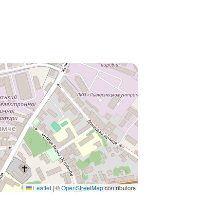
Leaflet
|
©
OpenStreetMap
contributors