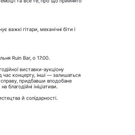
 емоції та все те, про що прийнято
є важкі гітари, механічні біти і
ьня Ruin Bar, о 17:00.
годійної виставки-аукціону
ід час концерту, інші — залишаться
 справу, придбавши вподобане
на благодійні ініціативи.
истецтва й солідарності.