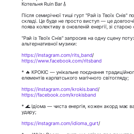
Котельня Ruin Bar🎸
Після семирічної тиші гурт "Рай із Твоїх Снів" 
складі. Це буде не просто виступ — це довгооч
поява колективу в оновленій енергії, зі старою
"Рай із Твоїх Снів" запросив на одну сцену пот
альтернативної музики:
https://instagram.com/rits_band
/
https://www.facebook.com/ritsband
* 🔥 КРОКІС — унікальне поєднання традиційног
елементів карпатського магічного світогляду;
https://instagram.com/krokis.band
/
https://facebook.com/krokisband
* 🌊 Ідіома — чиста енергія, кожен акорд має 
удару;
https://instagram.com/idioma_gurt
/