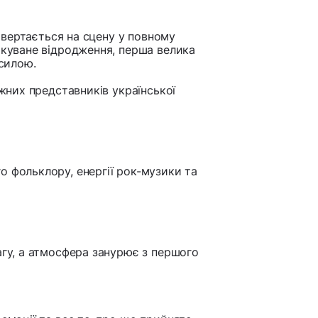
повертається на сцену у повному
ікуване відродження, перша велика
 силою.
ужних представників української
о фольклору, енергії рок-музики та
вагу, а атмосфера занурює з першого