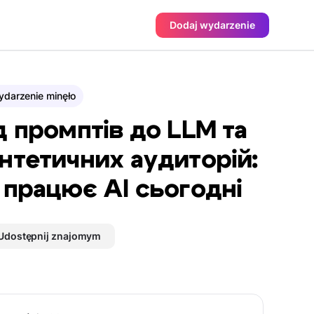
Dodaj wydarzenie
darzenie minęło
д промптів до LLM та
нтетичних аудиторій:
 працює AI сьогодні
Udostępnij znajomym