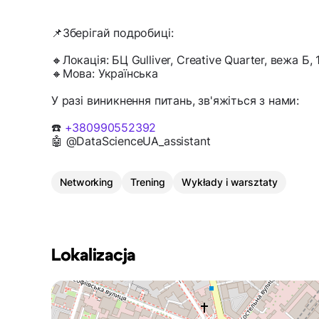
📌Зберігай подробиці:
🔸Локація: БЦ Gulliver, Creative Quarter, вежа Б, 
🔸Мова: Українська
У разі виникнення питань, зв'яжіться з нами:
☎️
+380990552392
🤖 @DataScienceUA_assistant
Networking
Trening
Wykłady i warsztaty
Lokalizacja