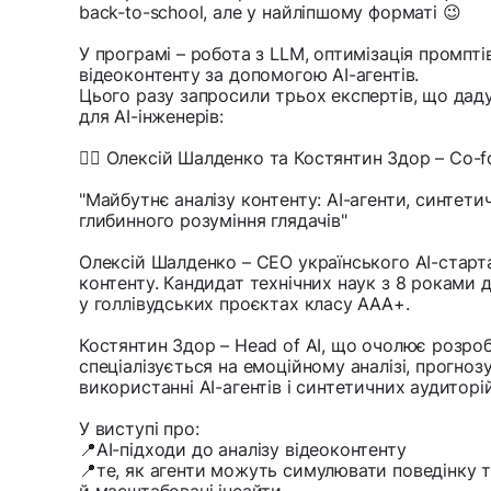
back-to-school, але у найліпшому форматі 😉
У програмі – робота з LLM, оптимізація промптів
відеоконтенту за допомогою AI-агентів.
Цього разу запросили трьох експертів, що дад
для AI-інженерів:
👉🏻 Олексій Шалденко та Костянтин Здор – Co-f
"Майбутнє аналізу контенту: AI-агенти, синтетич
глибинного розуміння глядачів"
Олексій Шалденко – CEO українського AI-старт
контенту. Кандидат технічних наук з 8 роками 
у голлівудських проєктах класу AAA+.
Костянтин Здор – Head of AI, що очолює розробк
спеціалізується на емоційному аналізі, прогноз
використанні AI-агентів і синтетичних аудиторі
У виступі про:
📍AI-підходи до аналізу відеоконтенту
📍те, як агенти можуть симулювати поведінку т