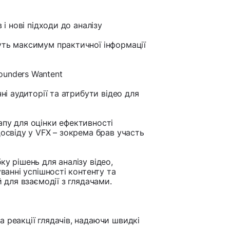
 і нові підходи до аналізу
уть максимум практичної інформації
ounders Wantent
ні аудиторії та атрибути відео для
апу для оцінки ефективності
досвіду у VFX – зокрема брав участь
у рішень для аналізу відео,
уванні успішності контенту та
й для взаємодії з глядачами.
а реакції глядачів, надаючи швидкі