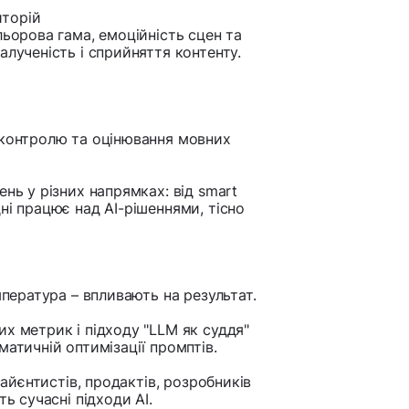
иторій
льорова гама, емоційність сцен та
алученість і сприйняття контенту.
 контролю та оцінювання мовних
нь у різних напрямках: від smart
ні працює над AI-рішеннями, тісно
емпература – впливають на результат.
их метрик і підходу "LLM як суддя"
матичній оптимізації промптів.
сайєнтистів, продактів, розробників
ь сучасні підходи AI.