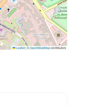
Leaflet
|
©
OpenStreetMap
contributors