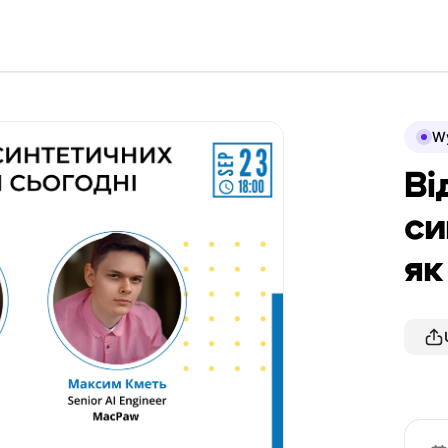
Wy
Ві
си
як