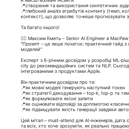
й масштабовані інсайти
📍створення та використання синтетичних ауд
📍глибокий аналіз атрибутів контенту (темп, ко
контекст), що дозволяє точніше прогнозувати з
Та багато іншого!
👉🏻 Максим Кметь – Senior AI Engineer в MacPaw
"Промпт – це лише початок: практичний гайд з
моделей"
Експерт з 6-річним досвідом у розробці ML-ріше
city до рекомендаційних систем та NLP. Сьогод
інтегрованими з продуктами Apple.
Він практичним досвідом про те:
📍як мовні моделі генерують наступний токен
📍як стратегії декодування – top-k, top-p та т
📍як формулювати якісні запити
📍як оцінювати відповіді за допомогою класичн
📍як підвищувати якість генерації завдяки авто
Цей мітап – must-attend для AI-інженерів, дата 
та всіх, хто хоче зрозуміти, як реально працюют