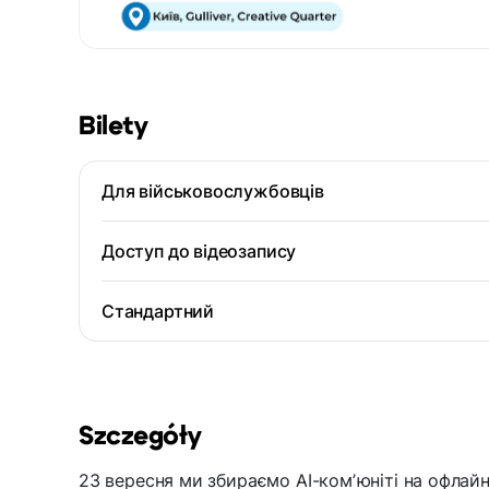
Bilety
Для військовослужбовців
Доступ до відеозапису
Стандартний
Szczegóły
23 вересня ми збираємо AI-комʼюніті на офлайн