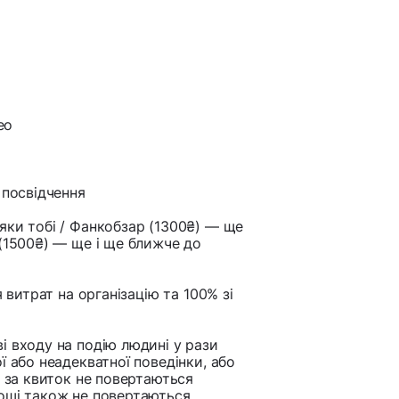
eo
 посвідчення
яки тобі / Фанкобзар (1300₴) — ще
 (1500₴) — ще і ще ближче до
 витрат на організацію та 100% зі
і входу на подію людині у рази
ї або неадекватної поведінки, або
і за квиток не повертаються
оші також не повертаються