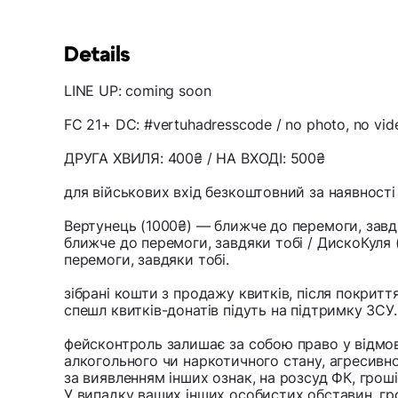
Details
LINE UP: coming soon
FC 21+ DC: #vertuhadresscode / no photo, no vid
ДРУГА ХВИЛЯ: 400₴ / НА ВХОДІ: 500₴
для військових вхід безкоштовний за наявності
Вертунець (1000₴) — ближче до перемоги, завд
ближче до перемоги, завдяки тобі / ДискоКуля
перемоги, завдяки тобі.
зібрані кошти з продажу квитків, після покриття
спешл квитків-донатів підуть на підтримку ЗСУ.
фейсконтроль залишає за собою право у відмов
алкогольного чи наркотичного стану, агресивно
за виявленням інших ознак, на розсуд ФК, грош
У випадку ваших інших особистих обставин, гр