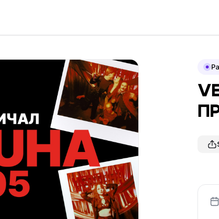
P
V
П