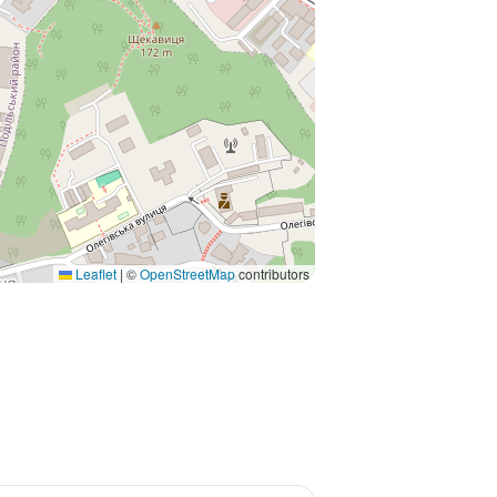
Leaflet
|
©
OpenStreetMap
contributors