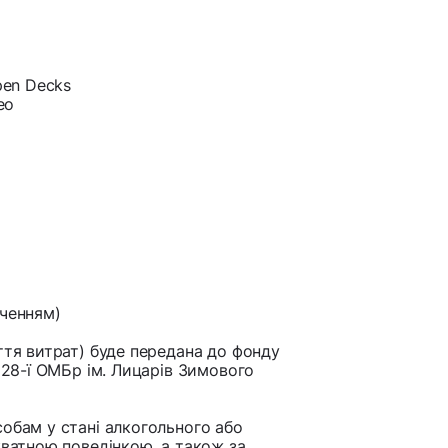
pen Decks
eo
дченням)
ття витрат) буде передана до фонду
я 28-ї ОМБр ім. Лицарів Зимового
собам у стані алкогольного або
кватною поведінкою, а також за