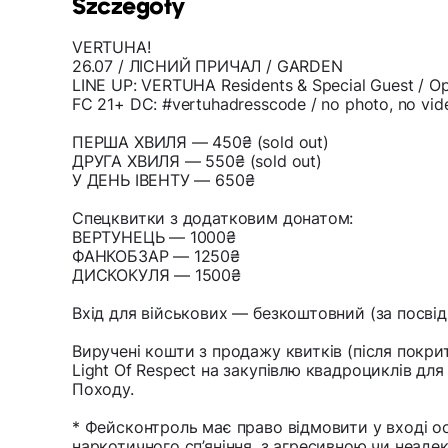
Szczegóły
VERTUHA!
26.07 / ЛІСНИЙ ПРИЧАЛ / GARDEN
LINE UP: VERTUHA Residents & Special Guest / O
FC 21+ DC: #vertuhadresscode / no photo, no vid
ПЕРША ХВИЛЯ — 450₴ (sold out)
ДРУГА ХВИЛЯ — 550₴ (sold out)
У ДЕНЬ ІВЕНТУ — 650₴
Спецквитки з додатковим донатом:
ВЕРТУНЕЦЬ — 1000₴
ФАНКОБЗАР — 1250₴
ДИСКОКУЛЯ — 1500₴
Вхід для військових — безкоштовний (за посві
Виручені кошти з продажу квитків (після покри
Light Of Respect на закупівлю квадроциклів дл
Походу.
* Фейсконтроль має право відмовити у вході о
наркотичного сп’яніння, з агресивною чи неаде