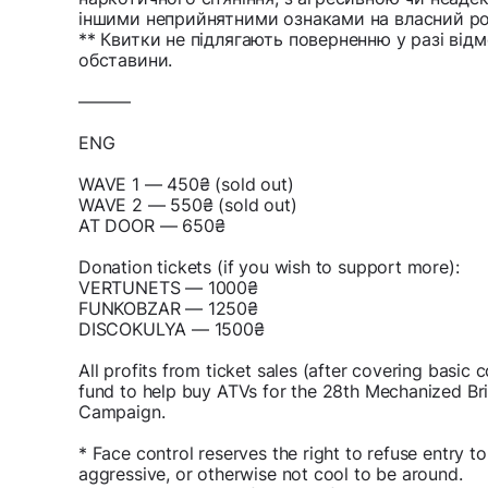
іншими неприйнятними ознаками на власний ро
** Квитки не підлягають поверненню у разі відм
обставини.
———
ENG
WAVE 1 — 450₴ (sold out)
WAVE 2 — 550₴ (sold out)
AT DOOR — 650₴
Donation tickets (if you wish to support more):
VERTUNETS — 1000₴
FUNKOBZAR — 1250₴
DISCOKULYA — 1500₴
All profits from ticket sales (after covering basic 
fund to help buy ATVs for the 28th Mechanized Br
Campaign.
* Face control reserves the right to refuse entry 
aggressive, or otherwise not cool to be around.