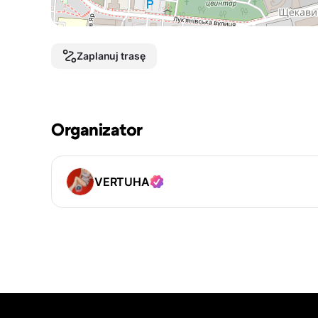
Zaplanuj trasę
Organizator
VERTUHA