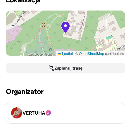
Lokalizacja
Leaflet
|
©
OpenStreetMap
contributors
Zaplanuj trasę
Organizator
VERTUHA