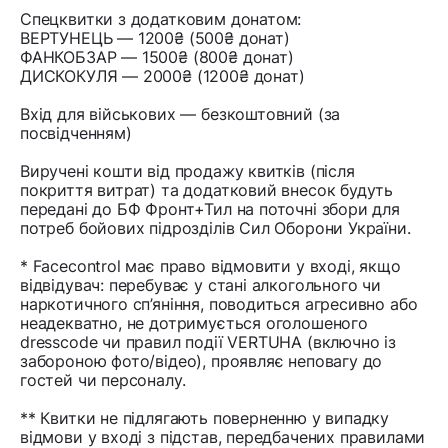
Спецквитки з додатковим донатом:
ВЕРТУНЕЦЬ — 1200₴ (500₴ донат)
ФАНКОБЗАР — 1500₴ (800₴ донат)
ДИСКОКУЛЯ — 2000₴ (1200₴ донат)
Вхід для військових — безкоштовний (за
посвідченням)
Виручені кошти від продажу квитків (після
покриття витрат) та додатковий внесок будуть
передані до БФ Фронт+Тил на поточні збори для
потреб бойових підрозділів Сил Оборони України.
* Facecontrol має право відмовити у вході, якщо
відвідувач: перебуває у стані алкогольного чи
наркотичного сп’яніння, поводиться агресивно або
неадекватно, не дотримується оголошеного
dresscode чи правил події VERTUHA (включно із
забороною фото/відео), проявляє неповагу до
гостей чи персоналу.
** Квитки не підлягають поверненню у випадку
відмови у вході з підстав, передбачених правилами