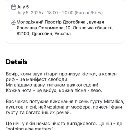
July 5
July 5, 2025 at 18:00 - 20:00 (Europe/Kiev)
Молодіжний Простір Дрогобича , вулиця
Ярослава Осмомисла, 10, Львівська область,
82100, Дрогобич, Україна
Details
Вечір, коли звук гітари пронизує кістки, а кожен
риф - це маніфест свободи.
Ми віддамо шану титанам важкої сцени!
Кожна нота - це вибух, кожна пісня - лезо.
Вас чекає потужне виконання пісень гурту Metallica,
культові пісні, неймовірна атмосфера, почесні фани
гурту та багато інших речей.
Це ніч, у якій немає нічого випадкового. Це ніч - де
"nothing else matters".