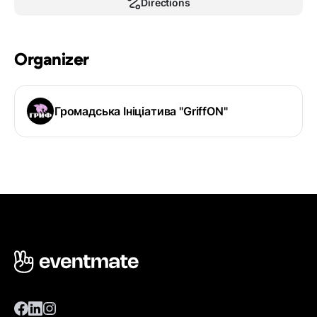
Directions
Organizer
Громадська Ініціатива "GriffON"