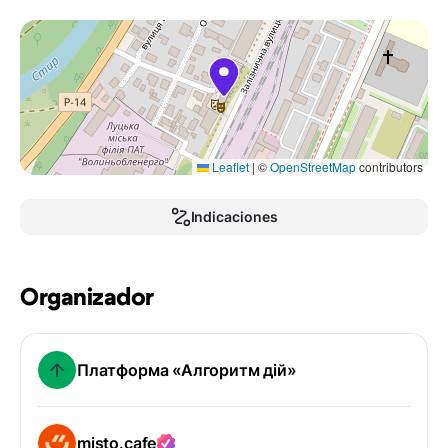
Leaflet
|
©
OpenStreetMap
contributors
Indicaciones
Organizador
Платформа «Алгоритм дій»
misto.cafe