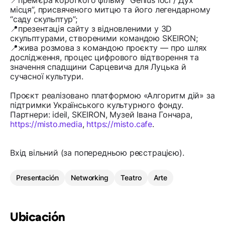
📍прем’єра короткого фільму “Genius loci / Дух
місця”, присвяченого митцю та його легендарному
“саду скульптур”;
📍презентація сайту з відновленими у 3D
скульптурами, створеними командою SKEIRON;
📍жива розмова з командою проєкту — про шлях
дослідження, процес цифрового відтворення та
значення спадщини Сарцевича для Луцька й
сучасної культури.
Проєкт реалізовано платформою «Алгоритм дій» за
підтримки Українського культурного фонду.
Партнери: ideil, SKEIRON, Музей Івана Гончара,
https://misto.media
,
https://misto.cafe
.
Вхід вільний (за попередньою реєстрацією).
Presentación
Networking
Teatro
Arte
Ubicación