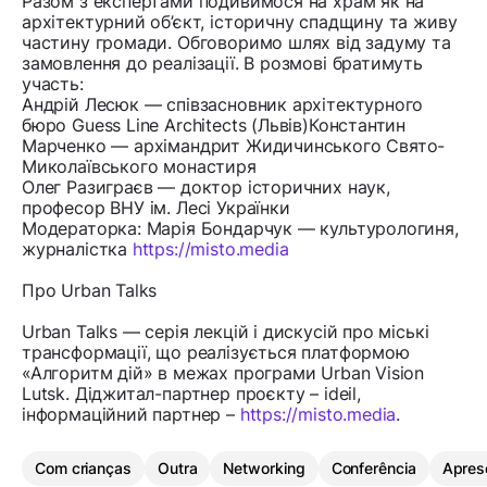
Разом з експертами подивимося на храм як на
архітектурний об’єкт, історичну спадщину та живу
частину громади. Обговоримо шлях від задуму та
замовлення до реалізації. В розмові братимуть
участь:
Андрій Лесюк — співзасновник архітектурного
бюро Guess Line Architects (Львів)Константин
Марченко — архімандрит Жидичинського Свято-
Миколаївського монастиря
Олег Разиграєв — доктор історичних наук,
професор ВНУ ім. Лесі Українки
Модераторка: Марія Бондарчук — культурологиня,
журналістка
https://misto.media
Про Urban Talks
Urban Talks — серія лекцій і дискусій про міські
трансформації, що реалізується платформою
«Алгоритм дій» в межах програми Urban Vision
Lutsk. Діджитал-партнер проєкту – ideil,
інформаційний партнер –
https://misto.media
.
Com crianças
Outra
Networking
Conferência
Apres