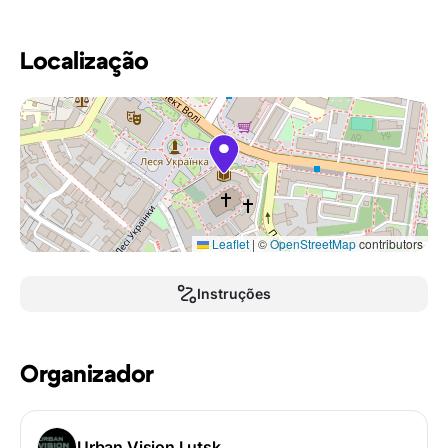
Localização
Leaflet
|
©
OpenStreetMap
contributors
Instruções
Organizador
Urban Vision Lutsk