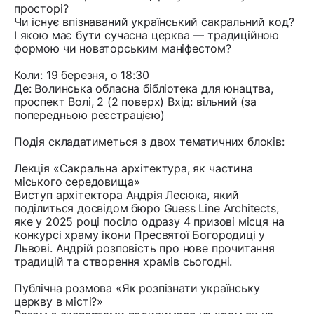
просторі?
Чи існує впізнаваний український сакральний код?
І якою має бути сучасна церква — традиційною
формою чи новаторським маніфестом?
Коли: 19 березня, о 18:30
Де: Волинська обласна бібліотека для юнацтва,
проспект Волі, 2 (2 поверх) Вхід: вільний (за
попередньою реєстрацією)
Подія складатиметься з двох тематичних блоків:
Лекція «Сакральна архітектура, як частина
міського середовища»
Виступ архітектора Андрія Лесюка, який
поділиться досвідом бюро Guess Line Architects,
яке у 2025 році посіло одразу 4 призові місця на
конкурсі храму ікони Пресвятої Богородиці у
Львові. Андрій розповість про нове прочитання
традицій та створення храмів сьогодні.
Публічна розмова «Як розпізнати українську
церкву в місті?»