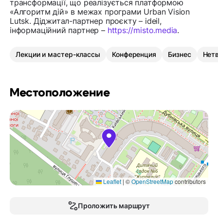
трансформації, що реалізується платформою
«Алгоритм дій» в межах програми Urban Vision
Lutsk. Діджитал-партнер проєкту – ideil,
інформаційний партнер –
https://misto.media
.
Лекции и мастер-классы
Конференция
Бизнес
Нет
Местоположение
Leaflet
|
©
OpenStreetMap
contributors
Проложить маршрут