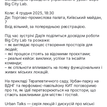
Big City Lab.
Коли: 4 грудня 2025, 18:30
Де: Торгово-промислова палата, Київський майдан,
7
Вхід вільний, за попередньою реєстрацією.
Під час зустрічі Дар’я поділиться досвідом роботи
Big City Lab та розкаже:
– як виглядає процес створення просторів для
людей;
– які процеси стоять за відомими проєктами;
– реальні кейси: виклики, успіхи та інсайти
команди;
– як спільноти впливають на появу функціональних і
живих міських локацій.
На прикладі Терапевтичного саду, Урбан-парку на
ВДНГ та перфоманс-павільйону КИТ поговоримо
про те, як ідеї перетворюються на простори, що
стають важливими для містян і гостей.
Urban Talks — серія лекцій і дискусій про міські