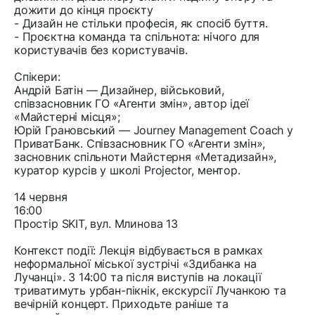
дожити до кінця проєкту
- Дизайн не стільки професія, як спосіб буття.
- Проєктна команда та спільнота: нічого для
користувачів без користувачів.
Спікери:
Андрій Батін — Дизайнер, військовий,
співзасновник ГО «Агенти змін», автор ідеї
«Майстерні місця»;
Юрій Грановський — Journey Management Coach у
ПриватБанк. Співзасновник ГО «Агенти змін»,
засновник спільноти Майстерня «Метадизайн»,
куратор курсів у школі Projector, ментор.
14 червня
16:00
Простір SKIT, вул. Млинова 13
Контекст події: Лекція відбувається в рамках
неформальної міської зустрічі «Здибанка на
Лучанці». З 14:00 та після виступів на локації
триватимуть урбан-пікнік, екскурсії Лучанкою та
вечірній концерт. Приходьте раніше та