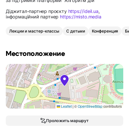
за підтримки платформи "Алгоритм дій"
Діджитал-партнер проєкту
https://ideil.ua
,
інформаційний партнер
https://misto.media
Лекции и мастер-классы
С детьми
Конференция
Б
Местоположение
Leaflet
|
©
OpenStreetMap
contributors
Проложить маршрут