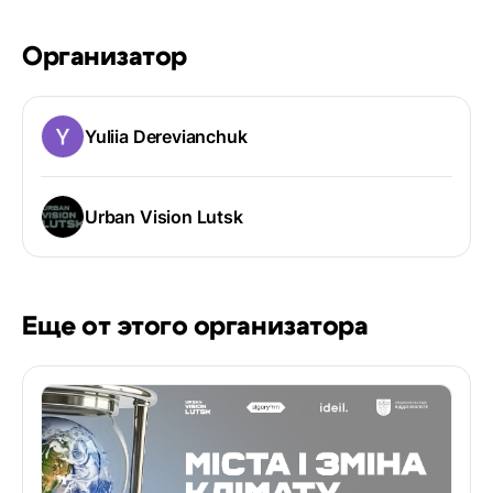
Организатор
Yuliia Derevianchuk
Urban Vision Lutsk
Еще от этого организатора