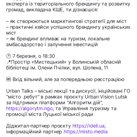
експерта із територіального брендингу та розвитку
громад, викладача КШЕ, ти дізнаєшся:
– як створюються маркетингові стратегії для міст
– практичні кейси успішного брендингу українських
міст
– як брендинг впливає на туризм, локальне
амбасадорство і залучення інвестицій
🕐 7 березня, о 18:30
📍Простір «Мистецький» у Волинській обласній
бібліотеці ім. Олени Пчілки, вул. Шопена, 11
🆓 Вхід вільний, але за попередньою реєстрацією
Urban Talks – міські лекції та дискусії, ініційовані ГО
"місто .ребут" в рамках проєкту Urban Vision Lutsk
за підтримки платформи "Алгоритм дій",
https://algorytm.ngo
, та Управління туризму та
промоції міста Луцької міської ради
Діджитал-партнер проєкту
https://ideil.ua
,
інформаційний партнер
https://misto.media