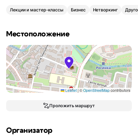
Лекции и мастер-классы
Бизнес
Нетворкинг
Друго
Местоположение
Leaflet
|
©
OpenStreetMap
contributors
Проложить маршрут
Организатор